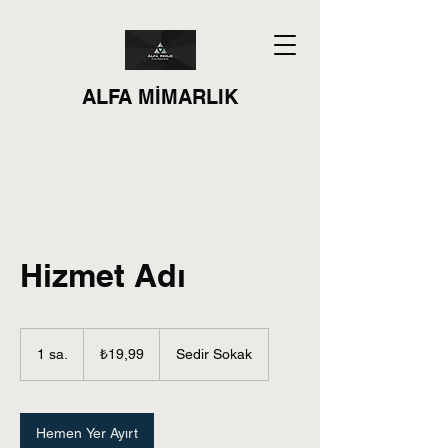
ALFA MİMARLIK
Hizmet Adı
₺19,99
Türk
1 sa.
1
₺19,99
Sedir Sokak
lirası
s
a
Hemen Yer Ayırt