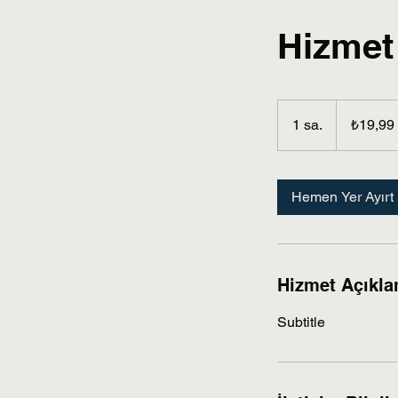
Hizmet
₺19,99
Türk
1 sa.
1
₺19,99
lirası
s
a
Hemen Yer Ayırt
Hizmet Açıkla
Subtitle